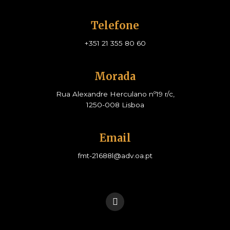
Telefone
+351 21 355 80 60
Morada​
Rua Alexandre Herculano nº19 r/c,
1250-008 Lisboa
Email
fmt-21688l@adv.oa.pt